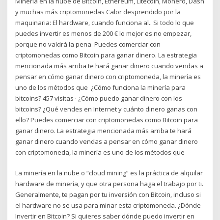
Minería en la nube de Bitcoin, Ethereum, Litecoin, Monero, Dash
y muchas más criptomonedas Calor desprendido por la
maquinaria: El hardware, cuando funciona al.. Si todo lo que
puedes invertir es menos de 200 € lo mejor es no empezar,
porque no valdrá la pena Puedes comerciar con
criptomonedas como Bitcoin para ganar dinero. La estrategia
mencionada más arriba te hará ganar dinero cuando vendas a
pensar en cómo ganar dinero con criptomoneda, la minería es
uno de los métodos que ¿Cómo funciona la minería para
bitcoins? 457 visitas · ¿Cómo puedo ganar dinero con los
bitcoins? ¿Qué vendes en Internet y cuánto dinero ganas con
ello? Puedes comerciar con criptomonedas como Bitcoin para
ganar dinero. La estrategia mencionada más arriba te hará
ganar dinero cuando vendas a pensar en cómo ganar dinero
con criptomoneda, la minería es uno de los métodos que
La minería en la nube o “cloud mining” es la práctica de alquilar
hardware de minería, y que otra persona haga el trabajo por ti.
Generalmente, te pagan por tu inversión con Bitcoin, incluso si
el hardware no se usa para minar esta criptomoneda. ¿Dónde
Invertir en Bitcoin? Si quieres saber dónde puedo invertir en